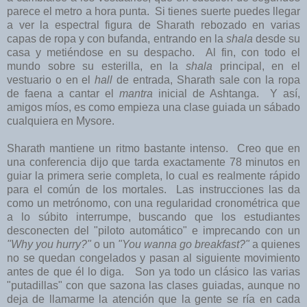
parece el metro a hora punta. Si tienes suerte puedes llegar
a ver la espectral figura de Sharath rebozado en varias
capas de ropa y con bufanda, entrando en la
shala
desde su
casa y metiéndose en su despacho. Al fin, con todo el
mundo sobre su esterilla, en la
shala
principal, en el
vestuario o en el
hall
de entrada, Sharath sale con la ropa
de faena a cantar el
mantra
inicial de Ashtanga. Y así,
amigos míos, es como empieza una clase guiada un sábado
cualquiera en Mysore.
Sharath mantiene un ritmo bastante intenso. Creo que en
una conferencia dijo que tarda exactamente 78 minutos en
guiar la primera serie completa, lo cual es realmente rápido
para el común de los mortales. Las instrucciones las da
como un metrónomo, con una regularidad cronométrica que
a lo súbito interrumpe, buscando que los estudiantes
desconecten del "piloto automático" e imprecando con un
"Why you hurry?"
o un
"You wanna go breakfast?"
a quienes
no se quedan congelados y pasan al siguiente movimiento
antes de que él lo diga. Son ya todo un clásico las varias
"putadillas" con que sazona las clases guiadas, aunque no
deja de llamarme la atención que la gente se ría en cada