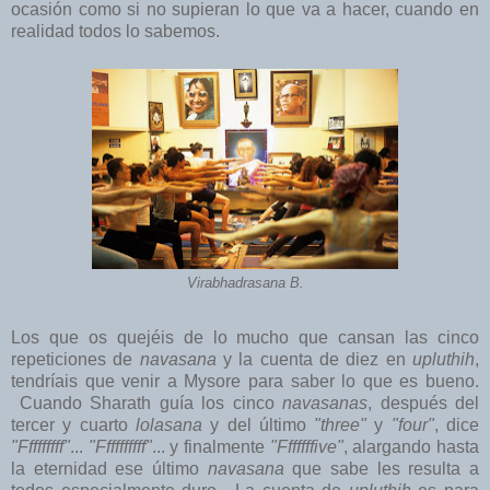
ocasión como si no supieran lo que va a hacer, cuando en
realidad todos lo sabemos.
Virabhadrasana B.
Los que os quejéis de lo mucho que cansan las cinco
repeticiones de
navasana
y la cuenta de diez en
upluthih
,
tendríais que venir a Mysore para saber lo que es bueno.
Cuando Sharath guía los cinco
navasanas
, después del
tercer y cuarto
lolasana
y del último
"three"
y
"four"
, dice
"Fffffffff"
...
"Ffffffffff"
... y finalmente
"Fffffffive"
, alargando hasta
la eternidad ese último
navasana
que sabe les resulta a