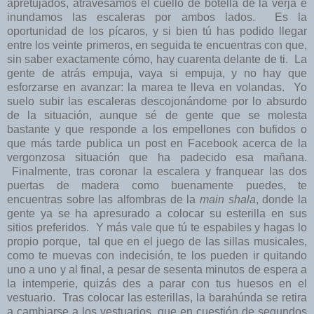
apretujados, atravesamos el cuello de botella de la verja e
inundamos las escaleras por ambos lados. Es la
oportunidad de los pícaros, y si bien tú has podido llegar
entre los veinte primeros, en seguida te encuentras con que,
sin saber exactamente cómo, hay cuarenta delante de ti. La
gente de atrás empuja, vaya si empuja, y no hay que
esforzarse en avanzar: la marea te lleva en volandas. Yo
suelo subir las escaleras descojonándome por lo absurdo
de la situación, aunque sé de gente que se molesta
bastante y que responde a los empellones con bufidos o
que más tarde publica un post en Facebook acerca de la
vergonzosa situación que ha padecido esa mañana.
Finalmente, tras coronar la escalera y franquear las dos
puertas de madera como buenamente puedes, te
encuentras sobre las alfombras de la
main shala
, donde la
gente ya se ha apresurado a colocar su esterilla en sus
sitios preferidos. Y más vale que tú te espabiles y hagas lo
propio porque, tal que en el juego de las sillas musicales,
como te muevas con indecisión, te los pueden ir quitando
uno a uno y al final, a pesar de sesenta minutos de espera a
la intemperie, quizás des a parar con tus huesos en el
vestuario. Tras colocar las esterillas, la barahúnda se retira
a cambiarse a los vestuarios, que en cuestión de segundos