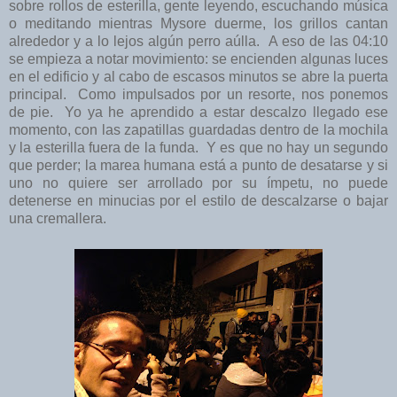
sobre rollos de esterilla, gente leyendo, escuchando música
o meditando mientras Mysore duerme, los grillos cantan
alrededor y a lo lejos algún perro aúlla. A eso de las 04:10
se empieza a notar movimiento: se encienden algunas luces
en el edificio y al cabo de escasos minutos se abre la puerta
principal. Como impulsados por un resorte, nos ponemos
de pie. Yo ya he aprendido a estar descalzo llegado ese
momento, con las zapatillas guardadas dentro de la mochila
y la esterilla fuera de la funda. Y es que no hay un segundo
que perder; la marea humana está a punto de desatarse y si
uno no quiere ser arrollado por su ímpetu, no puede
detenerse en minucias por el estilo de descalzarse o bajar
una cremallera.