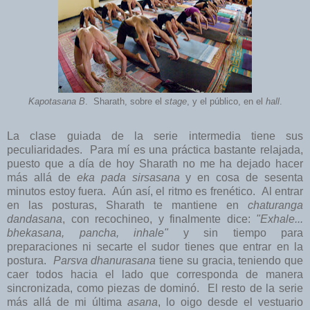
Kapotasana B
. Sharath, sobre el
stage
, y el público, en el
hall
.
La clase guiada de la serie intermedia tiene sus
peculiaridades. Para mí es una práctica bastante relajada,
puesto que a día de hoy Sharath no me ha dejado hacer
más allá de
eka pada sirsasana
y en cosa de sesenta
minutos estoy fuera. Aún así, el ritmo es frenético. Al entrar
en las posturas, Sharath te mantiene en
chaturanga
dandasana
, con recochineo, y finalmente dice:
"Exhale...
bhekasana, pancha, inhale"
y sin tiempo para
preparaciones ni secarte el sudor tienes que entrar en la
postura.
Parsva dhanurasana
tiene su gracia, teniendo que
caer todos hacia el lado que corresponda de manera
sincronizada, como piezas de dominó. El resto de la serie
más allá de mi última
asana
, lo oigo desde el vestuario