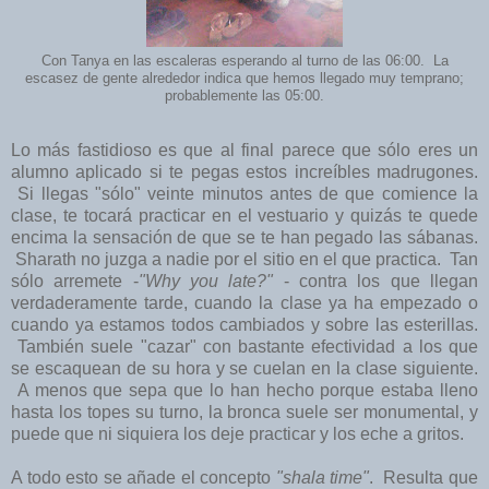
Con Tanya en las escaleras esperando al turno de las 06:00. La
escasez de gente alrededor indica que hemos llegado muy temprano;
probablemente las 05:00.
Lo más fastidioso es que al final parece que sólo eres un
alumno aplicado si te pegas estos increíbles madrugones.
Si llegas "sólo" veinte minutos antes de que comience la
clase, te tocará practicar en el vestuario y quizás te quede
encima la sensación de que se te han pegado las sábanas.
Sharath no juzga a nadie por el sitio en el que practica. Tan
sólo arremete -
"Why you late?"
- contra los que llegan
verdaderamente tarde, cuando la clase ya ha empezado o
cuando ya estamos todos cambiados y sobre las esterillas.
También suele "cazar" con bastante efectividad a los que
se escaquean de su hora y se cuelan en la clase siguiente.
A menos que sepa que lo han hecho porque estaba lleno
hasta los topes su turno, la bronca suele ser monumental, y
puede que ni siquiera los deje practicar y los eche a gritos.
A todo esto se añade el concepto
"shala time"
. Resulta que