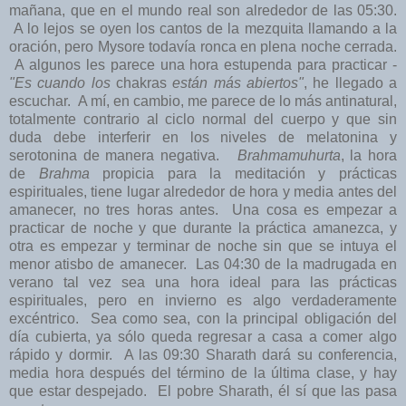
mañana, que en el mundo real son alrededor de las 05:30.
A lo lejos se oyen los cantos de la mezquita llamando a la
oración, pero Mysore todavía ronca en plena noche cerrada.
A algunos les parece una hora estupenda para practicar -
"Es cuando los
chakras
están más abiertos"
, he llegado a
escuchar. A mí, en cambio, me parece de lo más antinatural,
totalmente contrario al ciclo normal del cuerpo y que sin
duda debe interferir en los niveles de melatonina y
serotonina de manera negativa.
Brahmamuhurta
, la hora
de
Brahma
propicia para la meditación y prácticas
espirituales, tiene lugar alrededor de hora y media antes del
amanecer, no tres horas antes. Una cosa es empezar a
practicar de noche y que durante la práctica amanezca, y
otra es empezar y terminar de noche sin que se intuya el
menor atisbo de amanecer. Las 04:30 de la madrugada en
verano tal vez sea una hora ideal para las prácticas
espirituales, pero en invierno es algo verdaderamente
excéntrico. Sea como sea, con la principal obligación del
día cubierta, ya sólo queda regresar a casa a comer algo
rápido y dormir. A las 09:30 Sharath dará su conferencia,
media hora después del término de la última clase, y hay
que estar despejado. El pobre Sharath, él sí que las pasa