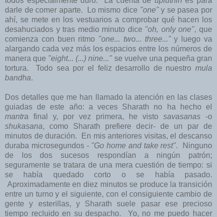
todos especialmente duro. La cuenta de
upluthih
es para
darle de comer aparte. Lo mismo dice
"one"
y se pasea por
ahí, se mete en los vestuarios a comprobar qué hacen los
desahuciados y tras medio minuto dice
"oh, only one"
, que
comienza con buen ritmo
"one... two... three..."
y luego va
alargando cada vez más los espacios entre los números de
manera que
"eight... (...) nine..."
se vuelve una pequeña gran
tortura. Todo sea por el feliz desarrollo de nuestro
mula
bandha
.
Dos detalles que me han llamado la atención en las clases
guiadas de este año: a veces Sharath no ha hecho el
mantra
final y, por vez primera, he visto
savasanas
-o
shukasana
, como Sharath prefiere decir-
de un par de
minutos de duración. En mis anteriores visitas, el descanso
duraba microsegundos -
"Go home and take rest"
. Ninguno
de los dos sucesos respondían a ningún patrón;
seguramente se tratara de una mera cuestión de tiempo: si
se había quedado corto o se había pasado.
Aproximadamente en diez minutos se produce la transición
entre un turno y el siguiente, con el consiguiente cambio de
gente y esterillas, y Sharath suele pasar ese precioso
tiempo recluido en su despacho. Yo, no me puedo hacer