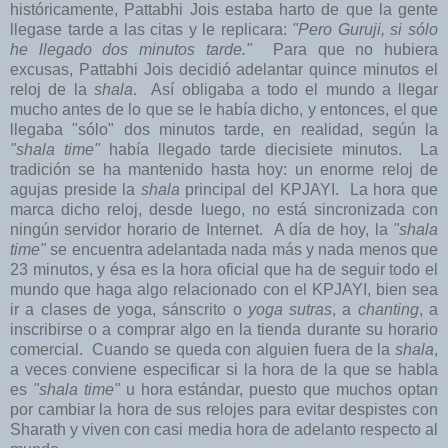
históricamente, Pattabhi Jois estaba harto de que la gente
llegase tarde a las citas y le replicara:
"Pero Guruji, si sólo
he llegado dos minutos tarde."
Para que no hubiera
excusas, Pattabhi Jois decidió adelantar quince minutos el
reloj de la
shala
. Así obligaba a todo el mundo a llegar
mucho antes de lo que se le había dicho, y entonces, el que
llegaba "sólo" dos minutos tarde, en realidad, según la
"shala time"
había llegado tarde diecisiete minutos. La
tradición se ha mantenido hasta hoy: un enorme reloj de
agujas preside la
shala
principal del KPJAYI. La hora que
marca dicho reloj, desde luego, no está sincronizada con
ningún servidor horario de Internet. A día de hoy, la
"shala
time"
se encuentra adelantada nada más y nada menos que
23 minutos, y ésa es la hora oficial que ha de seguir todo el
mundo que haga algo relacionado con el KPJAYI, bien sea
ir a clases de yoga, sánscrito o
yoga sutras
, a
chanting
, a
inscribirse o a comprar algo en la tienda durante su horario
comercial. Cuando se queda con alguien fuera de la
shala
,
a veces conviene especificar si la hora de la que se habla
es
"shala time"
u hora estándar, puesto que muchos optan
por cambiar la hora de sus relojes para evitar despistes con
Sharath y viven con casi media hora de adelanto respecto al