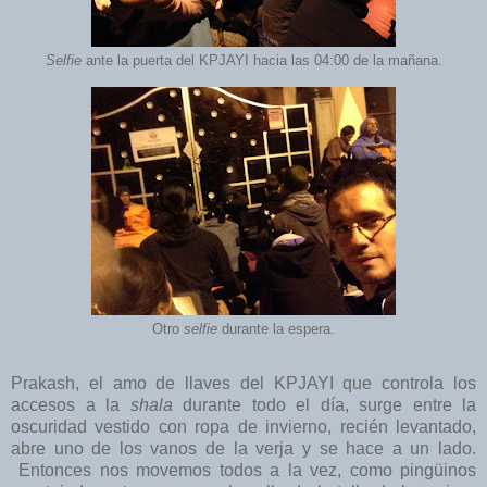
Selfie
ante la puerta del KPJAYI hacia las 04:00 de la mañana.
Otro
selfie
durante la espera.
Prakash, el amo de llaves del KPJAYI que controla los
accesos a la
shala
durante todo el día, surge entre la
oscuridad vestido con ropa de invierno, recién levantado,
abre uno de los vanos de la verja y se hace a un lado.
Entonces nos movemos todos a la vez, como pingüinos