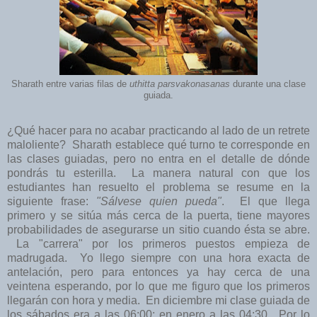
Sharath entre varias filas de
uthitta parsvakonasanas
durante una clase
guiada.
¿Qué hacer para no acabar practicando al lado de un retrete
maloliente? Sharath establece qué turno te corresponde en
las clases guiadas, pero no entra en el detalle de dónde
pondrás tu esterilla. La manera natural con que los
estudiantes han resuelto el problema se resume en la
siguiente frase:
"Sálvese quien pueda"
. El que llega
primero y se sitúa más cerca de la puerta, tiene mayores
probabilidades de asegurarse un sitio cuando ésta se abre.
La "carrera" por los primeros puestos empieza de
madrugada. Yo llego siempre con una hora exacta de
antelación, pero para entonces ya hay cerca de una
veintena esperando, por lo que me figuro que los primeros
llegarán con hora y media. En diciembre mi clase guiada de
los sábados era a las 06:00; en enero a las 04:30. Por lo