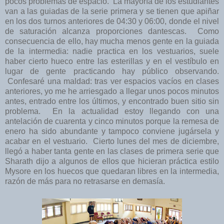
pocos problemas de espacio. La mayoría de los estudiantes
van a las guiadas de la serie primera y se tienen que apiñar
en los dos turnos anteriores de 04:30 y 06:00, donde el nivel
de saturación alcanza proporciones dantescas. Como
consecuencia de ello, hay mucha menos gente en la guiada
de la intermedia: nadie practica en los vestuarios, suele
haber cierto hueco entre las esterillas y en el vestíbulo en
lugar de gente practicando hay público observando.
Confesaré una maldad: tras ver espacios vacíos en clases
anteriores, yo me he arriesgado a llegar unos pocos minutos
antes, entrado entre los últimos, y encontrado buen sitio sin
problema. En la actualidad estoy llegando con una
antelación de cuarenta y cinco minutos porque la remesa de
enero ha sido abundante y tampoco conviene jugársela y
acabar en el vestuario. Cierto lunes del mes de diciembre,
llegó a haber tanta gente en las clases de primera serie que
Sharath dijo a algunos de ellos que hicieran práctica estilo
Mysore en los huecos que quedaran libres en la intermedia,
razón de más para no retrasarse en demasía.