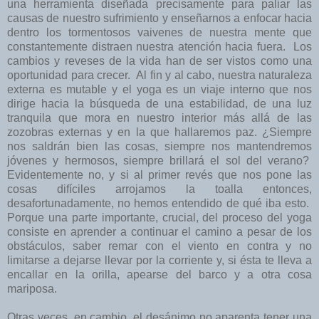
una herramienta diseñada precisamente para paliar las
causas de nuestro sufrimiento y enseñarnos a enfocar hacia
dentro los tormentosos vaivenes de nuestra mente que
constantemente distraen nuestra atención hacia fuera. Los
cambios y reveses de la vida han de ser vistos como una
oportunidad para crecer. Al fin y al cabo, nuestra naturaleza
externa es mutable y el yoga es un viaje interno que nos
dirige hacia la búsqueda de una estabilidad, de una luz
tranquila que mora en nuestro interior más allá de las
zozobras externas y en la que hallaremos paz. ¿Siempre
nos saldrán bien las cosas, siempre nos mantendremos
jóvenes y hermosos, siempre brillará el sol del verano?
Evidentemente no, y si al primer revés que nos pone las
cosas difíciles arrojamos la toalla entonces,
desafortunadamente, no hemos entendido de qué iba esto.
Porque una parte importante, crucial, del proceso del yoga
consiste en aprender a continuar el camino a pesar de los
obstáculos, saber remar con el viento en contra y no
limitarse a dejarse llevar por la corriente y, si ésta te lleva a
encallar en la orilla, apearse del barco y a otra cosa
mariposa.
Otras veces, en cambio, el desánimo no aparenta tener una