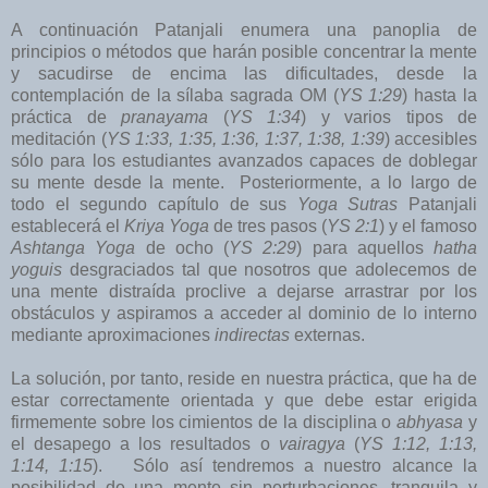
A continuación Patanjali enumera una panoplia de
principios o métodos que harán posible concentrar la mente
y sacudirse de encima las dificultades, desde la
contemplación de la sílaba sagrada OM (
YS 1:29
) hasta la
práctica de
pranayama
(
YS 1:34
) y varios tipos de
meditación (
YS 1:33, 1:35, 1:36, 1:37, 1:38, 1:39
) accesibles
sólo para los estudiantes avanzados capaces de doblegar
su mente desde la mente. Posteriormente, a lo largo de
todo el segundo capítulo de sus
Yoga Sutras
Patanjali
establecerá el
Kriya Yoga
de tres pasos (
YS 2:1
) y el famoso
Ashtanga Yoga
de ocho (
YS 2:29
) para aquellos
hatha
yoguis
desgraciados tal que nosotros que adolecemos de
una mente distraída proclive a dejarse arrastrar por los
obstáculos y aspiramos a acceder al dominio de lo interno
mediante aproximaciones
indirectas
externas.
La solución, por tanto, reside en nuestra práctica, que ha de
estar correctamente orientada y que debe estar erigida
firmemente sobre los cimientos de la disciplina o
abhyasa
y
el desapego a los resultados o
vairagya
(
YS 1:12, 1:13,
1:14, 1:15
). Sólo así tendremos a nuestro alcance la
posibilidad de una mente sin perturbaciones, tranquila y