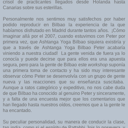
crisol de practicantes llegados desde Holanda hasta
Canarias sobre sus esterillas.
Personalmente nos sentimos muy satisfechos por haber
podido reproducir en Bilbao la experiencia de la que
habíamos disfrutado en Madrid durante tantos años. ¡Cómo
imaginar allá por el 2007, cuando estuvimos con Peter por
primera vez, que Ashtanga Yoga Bilbao siquiera existiría y
que a través de Ashtanga Yoga Bilbao Peter acabaría
viniendo a nuestra ciudad! La gente venida de fuera ya lo
conocía y puede decirse que para ellos era una apuesta
segura, pero para la gente de Bilbao este
workshop
suponía
una primera toma de contacto y ha sido muy interesante
observar cómo Peter se desenvolvía con un grupo de gente
nueva y las reacciones que su enseñanza suscitaba.
Aunque a ratos categórico y expeditivo, no nos cabe duda
de que Bilbao ha conocido al genuino Peter y sinceramente,
y a falta de una encuesta mejor que los comentarios que
han llegado hasta nuestros oídos, creemos que a la gente le
ha encantado.
Su peculiar personalidad, su manera de conducir la clase,
tan india, como si el espíritu de Pattabhi Jois lo poseyera, y