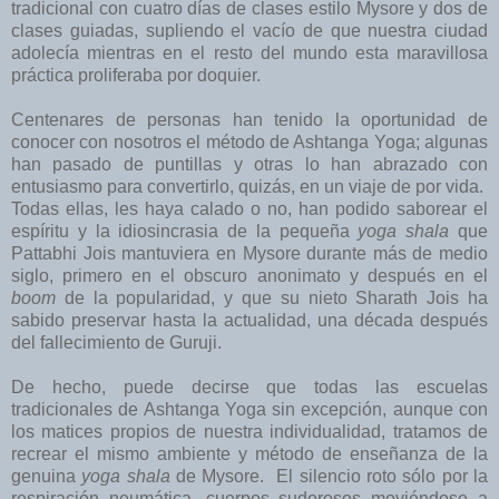
tradicional con cuatro días de clases estilo Mysore y dos de
clases guiadas, supliendo el vacío de que nuestra ciudad
adolecía mientras en el resto del mundo esta maravillosa
práctica proliferaba por doquier.
Centenares de personas han tenido la oportunidad de
conocer con nosotros el método de Ashtanga Yoga; algunas
han pasado de puntillas y otras lo han abrazado con
entusiasmo para convertirlo, quizás, en un viaje de por vida.
Todas ellas, les haya calado o no, han podido saborear el
espíritu y la idiosincrasia de la pequeña
yoga shala
que
Pattabhi Jois mantuviera en Mysore durante más de medio
siglo, primero en el obscuro anonimato y después en el
boom
de la popularidad, y que su nieto Sharath Jois ha
sabido preservar hasta la actualidad, una década después
del fallecimiento de Guruji.
De hecho, puede decirse que todas las escuelas
tradicionales de Ashtanga Yoga sin excepción, aunque con
los matices propios de nuestra individualidad, tratamos de
recrear el mismo ambiente y método de enseñanza de la
genuina
yoga shala
de Mysore. El silencio roto sólo por la
respiración neumática, cuerpos sudorosos moviéndose a