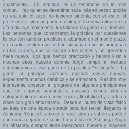
abatimiento. En realidad, es un fenómeno de lo más
común. Hay quien se desanima nada más empezar: quizás
no era esto lo suyo, no tuvieron sintonía con el estilo, el
profesor o el sitio, no pudieron integrar la nueva rutina en su
día a día o, simplemente, les faltaron las ganas o el tiempo.
Las personas que comenzaron la práctica por cuestiones
físicas son también proclives a aburrirse en el medio plazo,
en cuanto sienten que se han atascado, que no progresan
en las
asanas
, que se suceden los meses y no aprenden
nada nuevo. Los que hemos practicado y hemos visto a
muchos otros hacerlo durante largo tiempo a menudo
denominamos a ese punto de la práctica
"la meseta"
. La
gente al principio aprende muchas cosas nuevas,
experimenta muchos cambios y se emociona. Resulta muy
interesante observar el progreso de algunos principiantes
que, en algunas semanas o escasos meses mejoran
notoriamente en fuerza, resistencia y flexibilidad y acuden a
clase con gran entusiasmo. Desde el punto de vista físico
se trata de una época dorada para los recién llegados a
Ashtanga Yoga: el tramo en el que suben y suben y parece
que nunca dejarán de subir. La práctica de Ashtanga Yoga,
no obstante, siempre tiene reservados nuevos y mayores