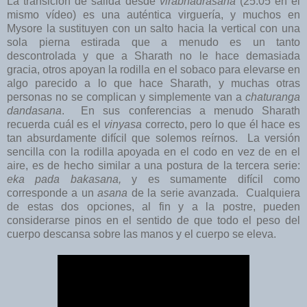
La transición de salida desde
virabhadrasana
(25:05 en el
mismo vídeo) es una auténtica virguería, y muchos en
Mysore la sustituyen con un salto hacia la vertical con una
sola pierna estirada que a menudo es un tanto
descontrolada y que a Sharath no le hace demasiada
gracia, otros apoyan la rodilla en el sobaco para elevarse en
algo parecido a lo que hace Sharath, y muchas otras
personas no se complican y simplemente van a
chaturanga
dandasana
. En sus conferencias a menudo Sharath
recuerda cuál es el
vinyasa
correcto, pero lo que él hace es
tan absurdamente difícil que solemos reírnos. La versión
sencilla con la rodilla apoyada en el codo en vez de en el
aire, es de hecho similar a una postura de la tercera serie:
eka pada bakasana,
y es sumamente difícil como
corresponde a un
asana
de la serie avanzada. Cualquiera
de estas dos opciones, al fin y a la postre, pueden
considerarse pinos en el sentido de que todo el peso del
cuerpo descansa sobre las manos y el cuerpo se eleva.