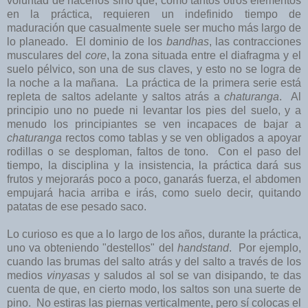
voluntad de hacerlos sino que, como tantos otros elementos
en la práctica, requieren un indefinido tiempo de
maduración que casualmente suele ser mucho más largo de
lo planeado. El dominio de los
bandhas
, las contracciones
musculares del
core
, la zona situada entre el diafragma y el
suelo pélvico, son una de sus claves, y esto no se logra de
la noche a la mañana. La práctica de la primera serie está
repleta de saltos adelante y saltos atrás a
chaturanga
. Al
principio uno no puede ni levantar los pies del suelo, y a
menudo los principiantes se ven incapaces de bajar a
chaturanga
rectos como tablas y se ven obligados a apoyar
rodillas o se desploman, faltos de tono. Con el paso del
tiempo, la disciplina y la insistencia, la práctica dará sus
frutos y mejorarás poco a poco, ganarás fuerza, el abdomen
empujará hacia arriba e irás, como suelo decir, quitando
patatas de ese pesado saco.
Lo curioso es que a lo largo de los años, durante la práctica,
uno va obteniendo "destellos" del
handstand
. Por ejemplo,
cuando las brumas del salto atrás y del salto a través de los
medios
vinyasas
y saludos al sol se van disipando, te das
cuenta de que, en cierto modo, los saltos son una suerte de
pino. No estiras las piernas verticalmente, pero sí colocas el