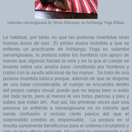
Salamba sarvangasana
by Nines Blázquez en Ashtanga Yoga Bilbao.
Lo habitual, por tanto, es que las posturas invertidas sean
huesos duros de roer. El primer
asana
invertida a que se
enfrenta un practicante de Ashtanga Yoga es
salamba
sarvangasana
, la postura sobre los hombros con apoyo de
manos que algunos llaman
la vela
y en la que el cuerpo se
levanta sobre una amplia base constituida por hombros y
codos con la ayuda adicional de las manos. Se trata de una
postura invertida básica porque, además de que se dispone
de una base considerable, el cuerpo se encuentra dentro
del propio campo visual: puede que no sepas bien si estás
del todo recto, pero al menos te ves torso, piernas y pies y
sabes que están ahí. Aun así, las primeras veces que una
persona se enfrenta a
sarvangasana
no es extraño que
sienta confusión e incluso cierto pánico del que el
sorprendido cerebro es responsable. La postura en sí
resulta sumamente beneficiosa para el sistema circulatorio y
con un gran efecto relajante, tal y como le corresponde a un