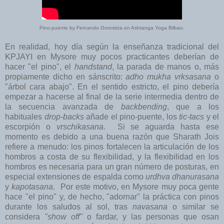
Pino-puente by Fernando Gorostiza en Ashtanga Yoga Bilbao.
En realidad, hoy día según la enseñanza tradicional del
KPJAYI en Mysore muy pocos practicantes deberían de
hacer "el pino", el
handstand
, la parada de manos o, más
propiamente dicho en sánscrito:
adho mukha vrksasana
o
"árbol cara abajo". En el sentido estricto, el pino debería
empezar a hacerse al final de la serie intermedia dentro de
la secuencia avanzada de
backbending
, que a los
habituales
drop-backs
añade el pino-puente, los
tic-tacs
y el
escorpión o
vrschikasana
. Si se aguarda hasta ese
momento es debido a una buena razón que Sharath Jois
refiere a menudo: los pinos fortalecen la articulación de los
hombros a costa de su flexibilidad, y la flexibilidad en los
hombros es necesaria para un gran número de posturas, en
especial extensiones de espalda como
urdhva dhanurasana
y
kapotasana
. Por este motivo, en Mysore muy poca gente
hace "el pino" y, de hecho, "adornar" la práctica con pinos
durante los saludos al sol, tras
navasana
o similar se
considera
"show off"
o fardar, y las personas que osan