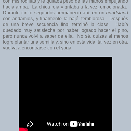
con mis rodillas y le quitaba peso de las manos empujando
hacia arriba. La chica reía y gritaba a la vez, emocionada.
Durante cinco segundos permaneció ahí, en un
handstand
con andamios, y finalmente la bajé, temblorosa. Después
de una breve secuencia final terminó la clase. Había
quedado muy satisfecha por haber logrado hacer el pino,
pero nunca volví a saber de ella. No sé, quizás al menos
logré plantar una semilla y, sino en esta vida, tal vez en otra,
vuelva a encontrarse con el yoga.