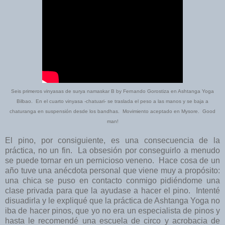
Seis primeros vinyasas de surya namaskar B by Fernando Gorostiza en Ashtanga Yoga
Bilbao. En el cuarto vinyasa -chatuari- se traslada el peso a las manos y se baja a
chaturanga en suspensión desde los bandhas. Movimiento aceptado en Mysore. Good
man!
El pino, por consiguiente, es una consecuencia de la
práctica, no un fin. La obsesión por conseguirlo a menudo
se puede tornar en un pernicioso veneno. Hace cosa de un
año tuve una anécdota personal que viene muy a propósito:
una chica se puso en contacto conmigo pidiéndome una
clase privada para que la ayudase a hacer el pino. Intenté
disuadirla y le expliqué que la práctica de Ashtanga Yoga no
iba de hacer pinos, que yo no era un especialista de pinos y
hasta le recomendé una escuela de circo y acrobacia de