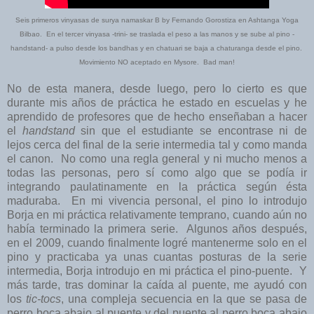
Seis primeros vinyasas de surya namaskar B by Fernando Gorostiza en Ashtanga Yoga
Bilbao. En el tercer vinyasa -trini- se traslada el peso a las manos y se sube al pino -
handstand- a pulso desde los bandhas y en chatuari se baja a chaturanga desde el pino.
Movimiento NO aceptado en Mysore. Bad man!
No de esta manera, desde luego, pero lo cierto es que
durante mis años de práctica he estado en escuelas y he
aprendido de profesores que de hecho enseñaban a hacer
el
handstand
sin que el estudiante se encontrase ni de
lejos cerca del final de la serie intermedia tal y como manda
el canon. No como una regla general y ni mucho menos a
todas las personas, pero sí como algo que se podía ir
integrando paulatinamente en la práctica según ésta
maduraba. En mi vivencia personal, el pino lo introdujo
Borja en mi práctica relativamente temprano, cuando aún no
había terminado la primera serie. Algunos años después,
en el 2009, cuando finalmente logré mantenerme solo en el
pino y practicaba ya unas cuantas posturas de la serie
intermedia, Borja introdujo en mi práctica el pino-puente. Y
más tarde, tras dominar la caída al puente, me ayudó con
los
tic-tocs
, una compleja secuencia en la que se pasa de
perro boca abajo al puente y del puente al perro boca abajo