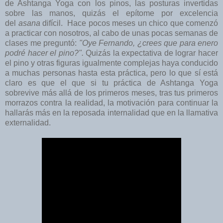
de Ashtanga Yoga con los pinos, las posturas invertidas
sobre las manos, quizás el epítome por excelencia
del
asana
difícil. Hace pocos meses un chico que comenzó
a practicar con nosotros, al cabo de unas pocas semanas de
clases me preguntó:
"Oye Fernando, ¿crees que para enero
podré hacer el pino?".
Quizás la expectativa de lograr hacer
el pino y otras figuras igualmente complejas haya conducido
a muchas personas hasta esta práctica, pero lo que sí está
claro es que el que si tu práctica de Ashtanga Yoga
sobrevive más allá de los primeros meses, tras tus primeros
morrazos contra la realidad, la motivación para continuar la
hallarás más en la reposada internalidad que en la llamativa
externalidad.