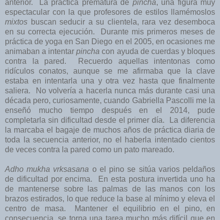
anterior. La práctica prematura de
pincha
, una figura muy
espectacular con la que profesores de estilos llamémoslos
mixtos
buscan seducir a su clientela, rara vez desemboca
en su correcta ejecución. Durante mis primeros meses de
práctica de yoga en San Diego en el 2005, en ocasiones me
animaban a intentar
pincha
con ayuda de cuerdas y bloques
contra la pared. Recuerdo aquellas intentonas como
ridículos conatos, aunque se me afirmaba que la clave
estaba en intentarla una y otra vez hasta que finalmente
saliera. No volvería a hacerla nunca más durante casi una
década pero, curiosamente, cuando Gabriella Pascolli me la
enseñó mucho tiempo después en el 2014, pude
completarla sin dificultad desde el primer día. La diferencia
la marcaba el bagaje de muchos años de práctica diaria de
toda la secuencia anterior, no el haberla intentado cientos
de veces contra la pared como un pato mareado.
Adho mukha vrksasana
o el pino se sitúa varios peldaños
de dificultad por encima. En esta postura invertida uno ha
de mantenerse sobre las palmas de las manos con los
brazos estirados, lo que reduce la base al mínimo y eleva el
centro de masa. Mantener el equilibrio en el pino, en
consecuencia, se torna una tarea mucho más difícil que en