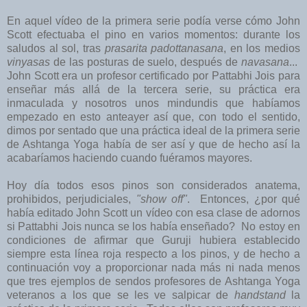
En aquel vídeo de la primera serie podía verse cómo John
Scott efectuaba el pino en varios momentos: durante los
saludos al sol, tras
prasarita padottanasana
, en los medios
vinyasas
de las posturas de suelo, después de
navasana
...
John Scott era un profesor certificado por Pattabhi Jois para
enseñar más allá de la tercera serie, su práctica era
inmaculada y nosotros unos mindundis que habíamos
empezado en esto anteayer así que, con todo el sentido,
dimos por sentado que una práctica ideal de la primera serie
de Ashtanga Yoga había de ser así y que de hecho así la
acabaríamos haciendo cuando fuéramos mayores.
Hoy día todos esos pinos son considerados anatema,
prohibidos, perjudiciales,
"show off"
. Entonces, ¿por qué
había editado John Scott un vídeo con esa clase de adornos
si Pattabhi Jois nunca se los había enseñado? No estoy en
condiciones de afirmar que Guruji hubiera establecido
siempre esta línea roja respecto a los pinos, y de hecho a
continuación voy a proporcionar nada más ni nada menos
que tres ejemplos de sendos profesores de Ashtanga Yoga
veteranos a los que se les ve salpicar de
handstand
la