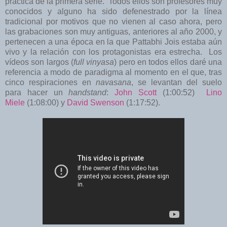
práctica de la primera serie. Todos ellos son profesores muy
conocidos y alguno ha sido defenestrado por la línea
tradicional por motivos que no vienen al caso ahora, pero
las grabaciones son muy antiguas, anteriores al año 2000, y
pertenecen a una época en la que Pattabhi Jois estaba aún
vivo y la relación con los protagonistas era estrecha. Los
vídeos son largos (
full vinyasa
) pero en todos ellos daré una
referencia a modo de paradigma al momento en el que, tras
cinco respiraciones en
navasana
, se levantan del suelo
para hacer un
handstand
:
John Scott
(1:00:52)
Lino
Miele
(1:08:00) y
David Swenson
(1:17:52).