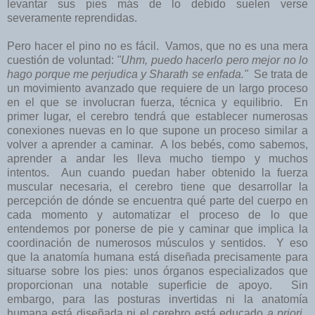
levantar sus pies más de lo debido suelen verse
severamente reprendidas.
Pero hacer el pino no es fácil. Vamos, que no es una mera
cuestión de voluntad:
"Uhm, puedo hacerlo pero mejor no lo
hago porque me perjudica y Sharath se enfada."
Se trata de
un movimiento avanzado que requiere de un largo proceso
en el que se involucran fuerza, técnica y equilibrio. En
primer lugar, el cerebro tendrá que establecer numerosas
conexiones nuevas en lo que supone un proceso similar a
volver a aprender a caminar. A los bebés, como sabemos,
aprender a andar les lleva mucho tiempo y muchos
intentos. Aun cuando puedan haber obtenido la fuerza
muscular necesaria, el cerebro tiene que desarrollar la
percepción de dónde se encuentra qué parte del cuerpo en
cada momento y automatizar el proceso de lo que
entendemos por ponerse de pie y caminar que implica la
coordinación de numerosos músculos y sentidos. Y eso
que la anatomía humana está diseñada precisamente para
situarse sobre los pies: unos órganos especializados que
proporcionan una notable superficie de apoyo. Sin
embargo, para las posturas invertidas ni la anatomía
humana está diseñada ni el cerebro está educado
a priori
.