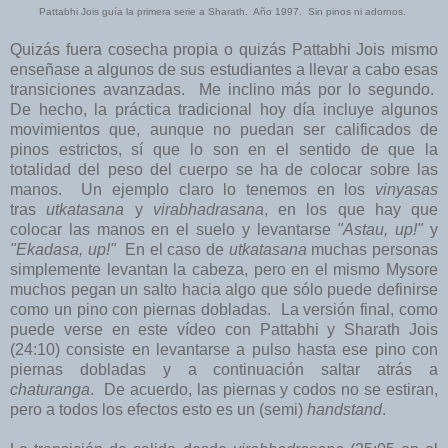
Pattabhi Jois guía la primera serie a Sharath. Año 1997. Sin pinos ni adornos.
Quizás fuera cosecha propia o quizás Pattabhi Jois mismo
enseñase a algunos de sus estudiantes a llevar a cabo esas
transiciones avanzadas. Me inclino más por lo segundo.
De hecho, la práctica tradicional hoy día incluye algunos
movimientos que, aunque no puedan ser calificados de
pinos estrictos, sí que lo son en el sentido de que la
totalidad del peso del cuerpo se ha de colocar sobre las
manos. Un ejemplo claro lo tenemos en los
vinyasas
tras
utkatasana
y
virabhadrasana
, en los que hay que
colocar las manos en el suelo y levantarse
"Astau, up!"
y
"Ekadasa, up!"
En el caso de
utkatasana
muchas personas
simplemente levantan la cabeza, pero en el mismo Mysore
muchos pegan un salto hacia algo que sólo puede definirse
como un pino con piernas dobladas. La versión final, como
puede verse en este vídeo con Pattabhi y Sharath Jois
(24:10) consiste en levantarse a pulso hasta ese pino con
piernas dobladas y a continuación saltar atrás a
chaturanga
. De acuerdo, las piernas y codos no se estiran,
pero a todos los efectos esto es un (semi)
handstand
.