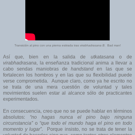
Transición al pino con una pierna estirada tras
virabhadrasana B
. Bad man!
Así que, bien en la salida de
utkatasana
o de
virabhadrasana
, la enseñanza tradicional anima a llevar a
cabo sendas maniobras de
handstand
en las que se
fortalecen los hombros y en las que su flexibilidad puede
verse comprometida. Aunque claro, como ya he escrito no
se trata de una mera cuestión de voluntad y tales
movimientos suelen estar al alcance sólo de practicantes
experimentados.
En consecuencia, creo que no se puede hablar en términos
absolutos:
“no hagas nunca el pino bajo ninguna
circunstancia”
o
“que todo el mundo haga el pino en todo
momento y lugar”
. Porque insisto, no se trata de tener la