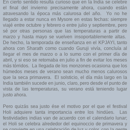
En cierto sentido resulta curioso que en la India se celebre
el final del invierno precisamente ahora, cuando están
atravesando la época más calurosa del año. Yo no he
llegado a estar nunca en Mysore en estas fechas: siempre
viajé entre octubre y febrero o entre julio y septiembre, pero
sé por otras personas que las temperaturas a partir de
marzo y hasta mayo se vuelven insoportablemente altas.
De hecho, la temporada de enseñanza en el KPJAYI, tanto
ahora con Sharath como cuando Guruji vivía, concluía al
llegar el mes de marzo o a lo sumo con el primer día de
abril, y si eso se retomaba en julio a fin de evitar los meses
más tórridos. La llegada de los monzones ocasiona que los
húmedos meses de verano sean mucho menos calurosos
que la seca primavera. El solsticio, el día más largo en la
India también sucede en junio, claro, pero desde el punto de
vista de las temperaturas, su verano está teniendo lugar
justo ahora.
Pero quizás sea justo ése el motivo por el que el festival
Holi adquiere tanta importancia entre los hindúes. Las
festividades indias van de acuerdo con el calendario lunar;
el Holi se celebra alrededor del equinoccio de primavera y
se convierte en una celebración de luz y color, con la gente