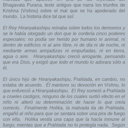
Bhagavata Purana, texto antiguo que narra los triunfos de
Krishna (Vishnu) sobre el mal que se ha apoderado del
mundo. La historia dice tal que así:
El Rey Hiranyakashipu reinaba sobre todos los demonios y
se le había otorgado un don que le confería cinco poderes
especiales: no podía ser herido por humano ni animal, ni
dentro de edificios ni al aire libre, ni de día ni de noche, ni
mediante armas arrojadizas ni empuñadas, ni en tierra,
agua o aire. Hiranyakashipu creció arrogante, pensando
que era Dios, y exigió que todo el mundo lo adorara sólo a
él.
El único hijo de Hiranyakashipu, Prahlada, en cambio, no
estaba de acuerdo. Él mantuvo su devoción en Vishnu, lo
que enfureció a Hiranyakashipu. El Rey someió a Prahlada
a crueles castigos, ninguno de los cuales surtió efecto en el
niño ni alteró su determinación de hacer lo que creía
correcto. Finalmente Holika, la malvada tía de Prahlada,
engañó al niño para que se sentara sobre una pira de fuego
con ella. Holika vestía una capa que la hacía inmune al
fuego, mientas que a Prahlada no lo protegía nada. Según