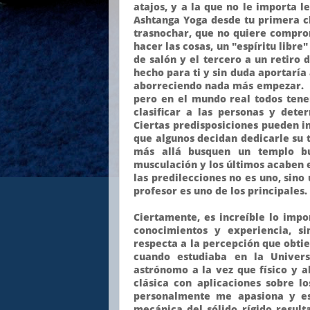
atajos, y a la que no le importa 
Ashtanga Yoga desde tu primera c
trasnochar, que no quiere compro
hacer las cosas, un "espíritu libr
de salón y el tercero a un retiro
hecho para ti y sin duda aportaría 
aborreciendo nada más empezar. En
pero en el mundo real todos ten
clasificar a las personas y dete
Ciertas predisposiciones pueden in
que algunos decidan dedicarle su 
más allá busquen un templo bu
musculación y los últimos acaben 
las predilecciones no es uno, sino
profesor es uno de los principales.
Ciertamente, es increíble lo impo
conocimientos y experiencia, si
respecta a la percepción que obti
cuando estudiaba en la Univer
astrónomo a la vez que físico y al
clásica con aplicaciones sobre 
personalmente me apasiona y es
mecánica del sólido rígido result