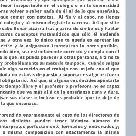
fesor insoportable en el colegio o en la universidad
eras volver a saber nada de él ni de lo que enseñaba,
 que comer con patatas. Al fin y al cabo, no tienes
l colegio y tú mismo elegiste la carrera. Así que si te
 sabe llenar pizarra tras pizarra de símbolos y hablar
scuros conceptos matemáticos que sólo él entiende
na y otra vez, lo único que te queda es apretar las
stre y la asignatura transcurran lo antes posible.
ndo bien, sea estrictamente correcto y cumpla con el
 lo que les pueda parecer a otras personas, a ti no te
uy probablemente su materia tampoco. Cuando salgas
vir algo parecido en el trabajo con un jefe con el que
 duda no estarás dispuesto a soportar es algo así fuera
 obligatorio. Así que, si alguna vez decides apuntarte
u tiempo libre y el profesor o profesora no es capaz
encanto que va más allá de la enseñanza pura y dura,
sar sus clases e incluso es probable que te deje de
 la que enseñase.
rprendido enormemente el caso de los directores de
nicas distintas pueden tener idéntico número de
 intérpretes perfectamente formados y entrenados y,
r la misma composición con exactamente la misma