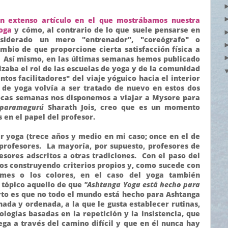
n extenso artículo en el que mostrábamos nuestra
yoga
y cómo, al contrario de lo que suele pensarse en
siderado un mero "entrenador", "coreógrafo" o
ambio de que proporcione cierta satisfacción física a
. Así mismo, en las últimas semanas hemos publicado
izaba el rol de las escuelas de yoga y de la comunidad
tos facilitadores" del viaje yóguico hacia el interior
 de yoga volvía a ser tratado de nuevo en estos dos
pocas semanas nos disponemos a viajar a Mysore para
paramagurú
Sharath Jois, creo que es un momento
en el papel del profesor.
 yoga (trece años y medio en mi caso; once en el de
rofesores. La mayoría, por supuesto, profesores de
sores adscritos a otras tradiciones. Con el paso del
s construyendo criterios propios y, como sucede con
umes o los colores, en el caso del yoga también
 tópico aquello de que
"Ashtanga Yoga está hecho para
rto es que no todo el mundo está hecho para Ashtanga
nada y ordenada, a la que le gusta establecer rutinas,
logías basadas en la repetición y la insistencia, que
ega a través del camino difícil y que en él nunca hay