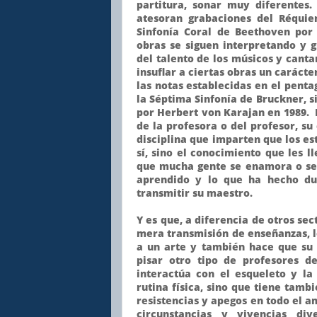
partitura, sonar muy diferentes
atesoran grabaciones del Réquie
Sinfonía Coral de Beethoven por 
obras se siguen interpretando y g
del talento de los músicos y canta
insuflar a ciertas obras un carácte
las notas establecidas en el penta
la Séptima Sinfonía de Bruckner, s
por Herbert von Karajan en 1989. E
de la profesora o del profesor, su
disciplina que imparten que los e
sí, sino el conocimiento que les l
que mucha gente se enamora o se 
aprendido y lo que ha hecho dur
transmitir su maestro.
Y es que, a diferencia de otros sec
mera transmisión de enseñanzas, l
a un arte y también hace que su
pisar otro tipo de profesores 
interactúa con el esqueleto y l
rutina física, sino que tiene tambié
resistencias y apegos en todo el 
circunstancias y vivencias di