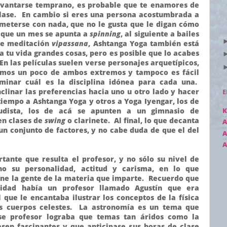
levantarse temprano, es probable que te enamores de
lase. En cambio si eres una persona acostumbrada a
meterse con nada, que no le gusta que le digan cómo
e" que un mes se apunta a
spinning
, al siguiente a bailes
 de meditación
vipassana
, Ashtanga Yoga también está
a tu vida grandes cosas, pero es posible que lo acabes
 las películas suelen verse personajes arquetípicos,
emos un poco de ambos extremos y tampoco es fácil
rminar cuál es la disciplina idónea para cada una.
clinar las preferencias hacia uno u otro lado y hacer
E
tiempo a Ashtanga Yoga y otros a Yoga Iyengar, los de
dista, los de acá se apunten a un gimnasio de
K
en clases de
swing
o clarinete. Al final, lo que decanta
A
 un conjunto de factores, y no cabe duda de que el del
A
A
rtante que resulta el profesor, y no sólo su nivel de
no su personalidad, actitud y carisma, en lo que
ene la gente de la materia que imparte. Recuerdo que
sidad había un profesor llamado Agustín que era
 que le encantaba ilustrar los conceptos de la física
los cuerpos celestes. La astronomía es un tema que
e profesor lograba que temas tan áridos como la
asen fascinantes y que anticipase sus horas de clase