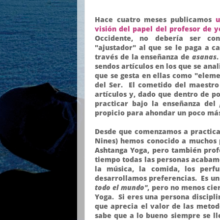
Hace cuatro meses publicamos
u
visión del papel del profesor de 
Occidente, no debería ser con
"ajustador" al que se le paga a c
través de la enseñanza de
asanas
sendos artículos en los que se anal
que se gesta en ellas como "elemen
del Ser. El cometido del maestro
artículos y, dado que dentro de 
practicar bajo la enseñanza del
propicio para ahondar un poco más 
Desde que comenzamos a practicar
Nines) hemos conocido a muchos p
Ashtanga Yoga, pero también profe
tiempo todas las personas acabamo
la música, la comida, los perf
desarrollamos preferencias. Es un
todo el mundo"
, pero no menos cie
Yoga. Si eres una persona discipli
que aprecia el valor de las metodo
sabe que a lo bueno siempre se ll