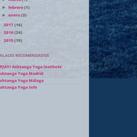
febrero
(1)
►
enero
(3)
►
2017
(16)
►
2016
(24)
►
2015
(19)
►
NLACES RECOMENDADOS
PJAYI Ashtanga Yoga Institute
shtanga Yoga Madrid
shtanga Yoga Málaga
shtanga Yoga Info