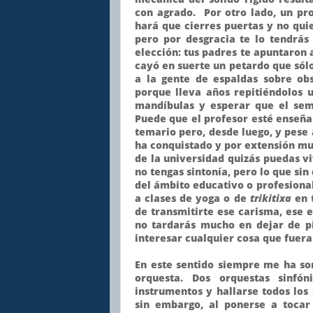
con agrado. Por otro lado, un pro
hará que cierres puertas y no qui
pero por desgracia te lo tendrás
elección: tus padres te apuntaron a
cayó en suerte un petardo que sólo
a la gente de espaldas sobre ob
porque lleva años repitiéndolos u
mandíbulas y esperar que el seme
Puede que el profesor esté enseña
temario pero, desde luego, y pese a
ha conquistado y por extensión m
de la universidad quizás puedas vi
no tengas sintonía, pero lo que sin
del ámbito educativo o profesional
a clases de yoga o de
trikitixa
en t
de transmitirte ese carisma, ese 
no tardarás mucho en dejar de pi
interesar cualquier cosa que fuera
En este sentido siempre me ha so
orquesta. Dos orquestas sinfó
instrumentos y hallarse todos los
sin embargo, al ponerse a toca