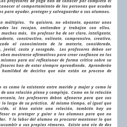
Los profesores de yoga han de conocer por completo el
 conocer el comportamiento de las personas que acuden
tos para ayudar, proteger y salvaguardar a sus alumnos.
on múltiples. Yo quisiera, no obstante, apuntar unos
des los recojan, entiendan y trabajen con ellos.
 muchos más. Un profesor ha de ser claro, inteligente,
udente, constructivo, valiente, comprensivo, creativo,
cado al conocimiento de la materia, considerado,
o, jovial, casto y sosegado. Los profesores deben ser
Deben mostrarse afirmativos para crear confianza en los
 mismos para así reflexionar de forma crítica sobre su
rofesores han de estar siempre aprendiendo. Aprenderán
 humildad de decirles que aún están en proceso de
o es como la existente entre marido y mujer y como la
a de una relación plena y compleja. Como en la relación
ercanía, los profesores deben afanarse para que sus
 lo largo de su práctica. Al mismo tiempo, al igual que
cido, si bien existe una relación, también hay un
fesor es proteger y guiar a los alumnos para que no
ar. Y la labor del alumno es procurar mantener lo que
 sucumbir a sus propias rémoras. Existe una vía de dos