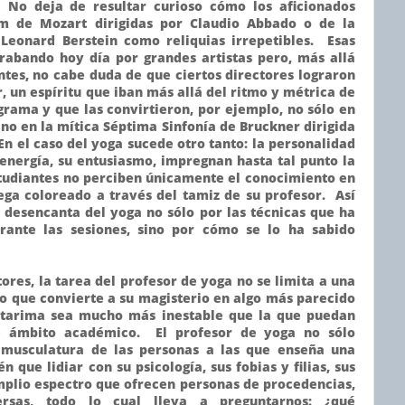
. No deja de resultar curioso cómo los aficionados
m de Mozart dirigidas por Claudio Abbado o de la
Leonard Berstein como reliquias irrepetibles. Esas
rabando hoy día por grandes artistas pero, más allá
ntes, no cabe duda de que ciertos directores lograron
r, un espíritu que iban más allá del ritmo y métrica de
grama y que las convirtieron, por ejemplo, no sólo en
ino en la mítica Séptima Sinfonía de Bruckner dirigida
n el caso del yoga sucede otro tanto: la personalidad
 energía, su entusiasmo, impregnan hasta tal punto la
studiantes no perciben únicamente el conocimiento en
lega coloreado a través del tamiz de su profesor. Así
desencanta del yoga no sólo por las técnicas que ha
ante las sesiones, sino por cómo se lo ha sabido
tores, la tarea del profesor de yoga no se limita a una
o que convierte a su magisterio en algo más parecido
 tarima sea mucho más inestable que la que puedan
de ámbito académico. El profesor de yoga no sólo
a musculatura de las personas a las que enseña una
n que lidiar con su psicología, sus fobias y filias, sus
amplio espectro que ofrecen personas de procedencias,
versas, todo lo cual lleva a preguntarnos: ¿qué