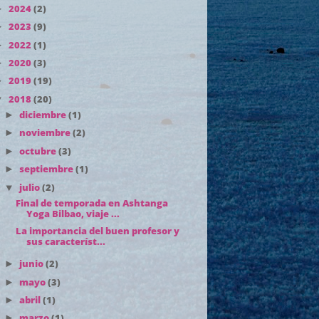
2024
(2)
►
2023
(9)
►
2022
(1)
►
2020
(3)
►
2019
(19)
►
2018
(20)
▼
diciembre
(1)
►
noviembre
(2)
►
octubre
(3)
►
septiembre
(1)
►
julio
(2)
▼
Final de temporada en Ashtanga
Yoga Bilbao, viaje ...
La importancia del buen profesor y
sus característ...
junio
(2)
►
mayo
(3)
►
abril
(1)
►
marzo
(1)
►