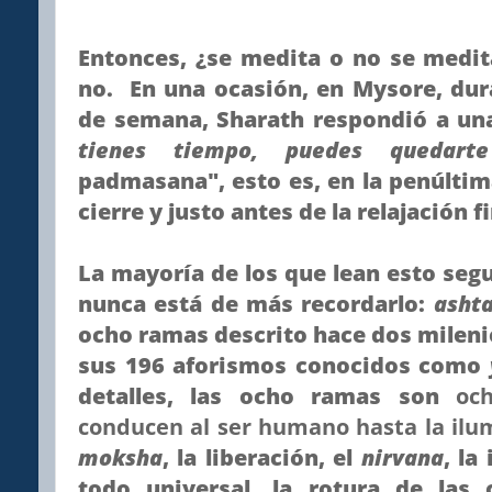
Entonces, ¿se medita o no se medi
no. En una ocasión, en Mysore, dura
de semana, Sharath respondió a un
tienes tiempo, puedes quedart
padmasana", esto es, en la penúlti
cierre y justo antes de la relajación fi
La mayoría de los que lean esto seg
nunca está de más recordarlo:
asht
ocho ramas descrito hace dos milenio
sus 196 aforismos conocidos como
detalles, las ocho ramas son
oc
conducen al ser humano hasta la ilu
moksha
, la liberación, el
nirvana
, la
todo universal, la rotura de las 