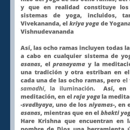
y que en realidad constituye lo
sistemas de yoga, incluidos, t
Vivekananda, el
kriya yoga
de Yogana
Vishnudevananda
Así, las ocho ramas incluyen todas la
a cabo en cualquier sistema de yog
asanas
, el
pranayama
y la meditaci
una tradición y otra estriban en e
cada una de las ocho ramas, pero
el
samadhi
, la iluminación
. Así, en
meditación, en el
raja yoga
la meditac
-
svadhyaya
, uno de los
niyamas
-, en 
asanas
, mientras que en el
bhakti yo
Hare Krishna que encuentran en l
nombre de Dios una herramienta út