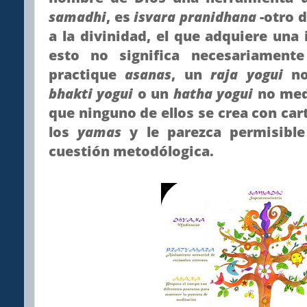
samadhi
, es
isvara pranidhana
-otro d
a la divinidad, el que adquiere una
esto no significa necesariamen
practique
asanas
, un
raja yogui
n
bhakti yogui
o un
hatha yogui
no med
que ninguno de ellos se crea con car
los
yamas
y le parezca permisibl
cuestión metodólogica.