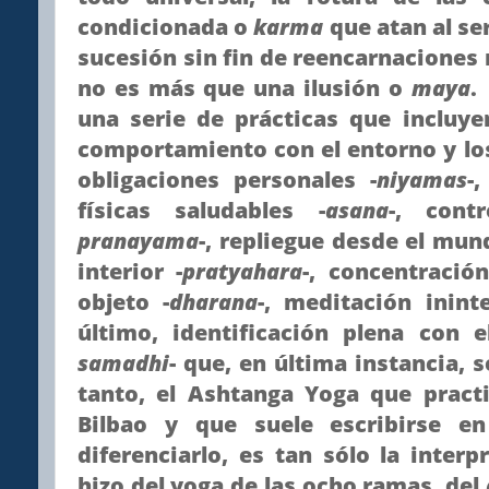
condicionada o
karma
que atan al s
sucesión sin fin de reencarnacione
no es más que una ilusión o
maya
.
una serie de prácticas que incluy
comportamiento con el entorno y lo
obligaciones personales -
niyamas
-
físicas saludables -
asana
-, cont
pranayama
-, repliegue desde el mun
interior -
pratyahara
-, concentració
objeto -
dharana
-, meditación inint
último, identificación plena con 
samadhi
- que, en última instancia, s
tanto, el Ashtanga Yoga que prac
Bilbao y que suele escribirse e
diferenciarlo, es tan sólo la interp
hizo del yoga de las ocho ramas, del