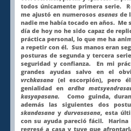
todos únicamente primera serie. R
me ajustó en numerosos
asanas
de 
nadie me había tocado en años. Me 
día de hoy no he sido capaz de repli
práctica personal, lo que me ha an
a repetir con él. Sus manos eran segu
posturas de segunda y tercera serie
seguridad y confianza. En mi prác
grandes ayudas salvo en el ob
vrchkasana
(el escorpión), pero 
genialidad en
ardha matsyendrasa
kasyapasana.
Como guinda, dura
además las siguientes dos postu
skandasana
y
durvasasana
, esta úl
con su ayuda pareció fácil. Harina
regresé a casa y tuve que afrontarl