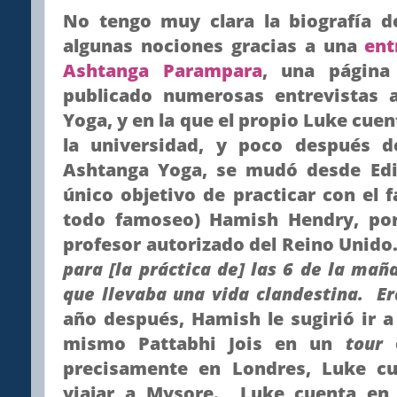
No tengo muy clara la biografía d
algunas nociones gracias a una
ent
Ashtanga Parampara
, una págin
publicado numerosas entrevistas 
Yoga, y en la que el propio Luke cue
la universidad, y poco después d
Ashtanga Yoga, se mudó desde Ed
único objetivo de practicar con el
todo famoseo) Hamish Hendry, por
profesor autorizado del Reino Unid
para [la práctica de] las 6 de la mañ
que llevaba una vida clandestina. Er
año después, Hamish le sugirió ir a
mismo Pattabhi Jois en un
tour
precisamente en Londres, Luke c
viajar a Mysore. Luke cuenta en