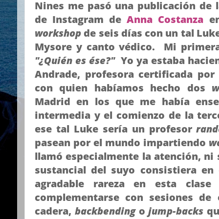
Nines me pasó una publicación de l
de Instagram de
Anna Costanza
en
workshop
de seis días con un tal Luk
Mysore y canto védico. Mi primera
"¿Quién es ése?"
Yo ya estaba hacie
Andrade, profesora certificada por
con quien habíamos hecho dos
w
Madrid en los que me había enseñ
intermedia y el comienzo de la ter
ese tal Luke sería un profesor
ran
pasean por el mundo impartiendo
w
llamó especialmente la atención, ni 
sustancial del suyo consistiera en
agradable rareza en esta clase
complementarse con sesiones de e
cadera,
backbending
o
jump-backs
qu