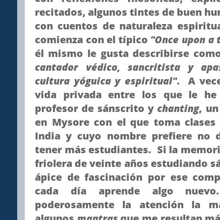
recitados, algunos tintes de buen h
con cuentos de naturaleza espiritu
comienza con el típico
"Once upon a t
él mismo le gusta describirse co
cantador védico, sancritista y ap
cultura yóguica y espiritual"
. A vece
vida privada entre los que le h
profesor de sánscrito y
chanting
, u
en Mysore con el que toma clase
India y cuyo nombre prefiere no 
tener más estudiantes. Si la memoria
friolera de veinte años estudiando s
ápice de fascinación por ese comp
cada día aprende algo nuev
poderosamente la atención la m
algunos
mantras
que me resultan má